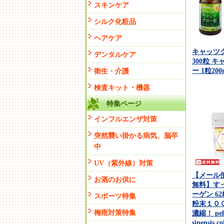
スキンケア
シルク化粧品
ヘアケア
キャッツ
デンタルケア
300粒 
ー 1粒20
衛生・介護
検査キット・機器
特集ページ
インフルエンザ対策
突然襲い掛かる病気、脳卒
中
UV（紫外線）対策
【メール
お酒のお供に
無料】す
ーゲン 6
スポーツ特集
粉末１０
梅雨対策特集
濃縮！ pelo
sinensis co