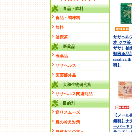
食品・飲料
食品・調味料
飲料
ササヘルス1
健康茶
本 クマ笹
医薬品
ザサ）抽出
類医薬品
医薬品
sasahea
料】
ササヘルス
医薬部外品
大和生物研究所
ササヘルス関連商品
目的別
巡りスムーズ
【メール
無料】ナ
夏の冷え対策
ーパーキナ
野菜不足の方へ