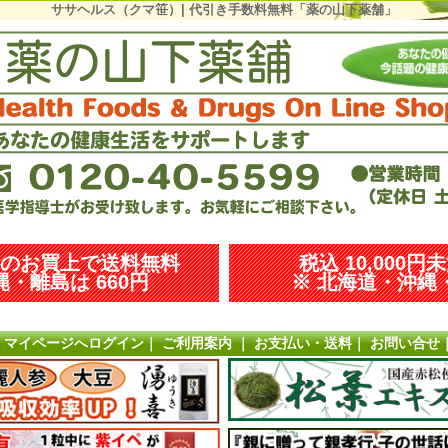
ササヘルス（クマ笹）| 代引き手数料無料「薬の山下薬舗」
以上のお買上で送料無料
税込 10,000円
・離島は 660円
※ 北海道・沖縄・
｜
マイページへログイン
｜
ご利用案内
｜
お支払い・送料
｜
お問い合せ