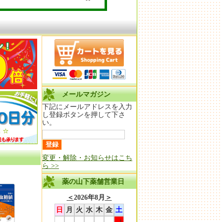
メールマガジン
下記にメールアドレスを入力
し登録ボタンを押して下さ
い。
変更・解除・お知らせはこち
ら >>
薬の山下薬舗営業日
＜
2026年8月
＞
日
月
火
水
木
金
土
1