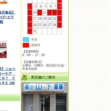
2
3
4
5
6
7
8
9
10
11
12
13
14
15
表示食品】
かげ+エラ
16
17
18
19
20
21
22
0粒
23
24
25
26
27
28
29
30
31
今日
定休日
【営業時間】
9：00 ～ 17：00
【店舗休業日】
土曜日、日曜日、祝日及びお盆・
料】ソルベ
年末年始等
ローケア
実店舗のご案内
ＥＮＴ Ｆ
ＲＥ 180