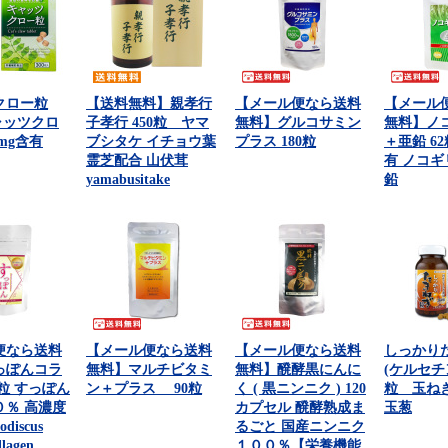
クロー粒
【送料無料】親孝行
【メール便なら送料
【メール
キャッツクロ
子孝行 450粒 ヤマ
無料】グルコサミン
無料】ノ
0mg含有
ブシタケ イチョウ葉
プラス 180粒
＋亜鉛 6
霊芝配合 山伏茸
有 ノコギ
yamabusitake
鉛
便なら送料
【メール便なら送料
【メール便なら送料
しっかり
っぽんコラ
無料】マルチビタミ
無料】醗酵黒にんに
(ケルセチ
2粒 すっぽん
ン＋プラス 90粒
く ( 黒ニンニク ) 120
粒 玉ね
０％ 高濃度
カプセル 醗酵熟成ま
玉葱
discus
るごと 国産ニンニク
llagen
１００％【栄養機能