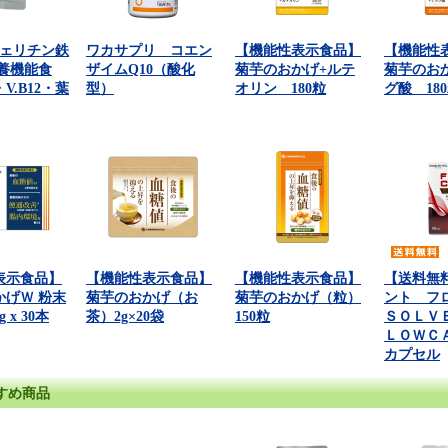
フェリチン鉄
ワカサプリ コエン
【機能性表示食品】
【機能性
栄養機能食
ザイムQ10（酸化
菊芋のおかげ+ルテ
菊芋のお
V.B12・葉
型）
オリン 180粒
グ酸 18
表示食品】
【機能性表示食品】
【機能性表示食品】
【送料無
かげＷ 粉末
菊芋のおかげ（お
菊芋のおかげ（粒）
ント フ
 x 30本
茶）2g×20袋
150粒
ＳＯＬＶ
ＬＯＷＣＡ
カプセル
すめ商品