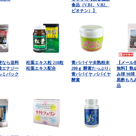
食品（V.B1、V.B2、
ビオチン）】
便なら送料
松葉エキス粒 210粒
青パパイヤ未熟粉末
【メール
酸エナジー
松葉エキス配合
200ｇ 酵素たっぷり♪
無料】熟
ルミパック
青パパイヤ パパイヤ
み球 90球 
酵素
黒酢もろ
品