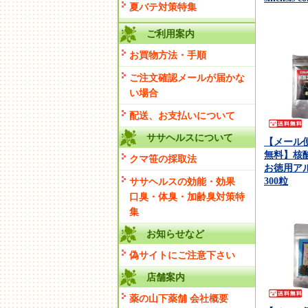
夏バテ対策特集
ご利用案内
お買物方法・手順
ご注文確認メールが届かな
い場合
配送、お支払いについて
ササヘルスについて
【メール
無料】核
クマ笹の採取法
お徳用ア
300粒
ササヘルスの効能・効果
口臭・体臭・加齢臭対策特
集
お知らせなど
偽サイトにご注意下さい
店舗案内
薬の山下薬舗 会社概要