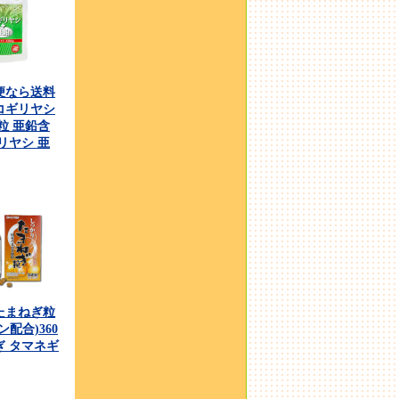
便なら送料
コギリヤシ
2粒 亜鉛含
リヤシ 亜
たまねぎ粒
ン配合)360
ぎ タマネギ