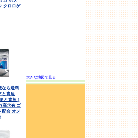
リカ ボタ
ウ クロロゲ
大きな地図で見る
便なら送料
マと青魚
ごまと青魚 )
PA高含有 ゴ
ド配合 オメ
酸