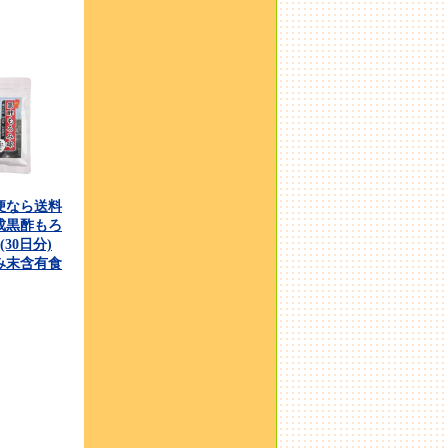
便なら送料
成黒酢もろ
(30日分)
み末含有食