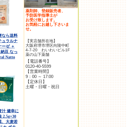
薬剤師、登録販売者、
予防医学指導士が
お受け致します。
お気軽にお越し下さいま
せ。
便なら送料
【実店舗所在地】
チュラルナ
大阪府堺市堺区向陵中町
ナーゼ ＋
4-7-20 わいわいビル1F
球 納豆 なっ
薬の山下薬舗
al Natto
【電話番号】
0120-40-5599
【営業時間】
9：00 ～ 17:00
【定休日】
土曜・日曜・祝日
青汁 健幸に
2.5g×30
葉、大麦若