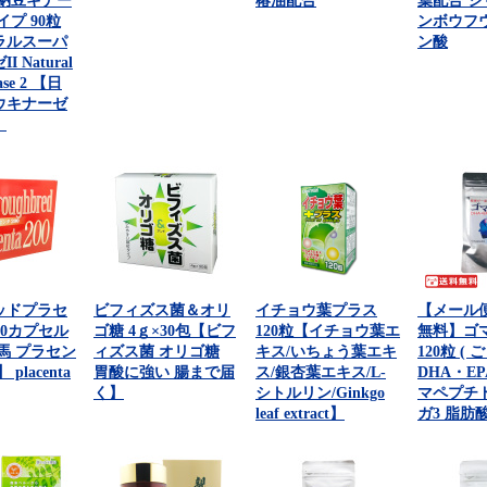
 納豆キナー
椿油配合
葉配合 シ
イプ 90粒
ンボウフ
ラルスーパ
ン酸
 Natural
nase 2 【日
ウキナーゼ
】
ッドプラセ
ビフィズス菌＆オリ
イチョウ葉プラス
【メール
 30カプセル
ゴ糖 4ｇ×30包【ビフ
120粒【イチョウ葉エ
無料】ゴ
馬 プラセン
ィズス菌 オリゴ糖
キス/いちょう葉エキ
120粒 ( 
placenta
胃酸に強い 腸まで届
ス/銀杏葉エキス/L-
DHA・E
く】
シトルリン/Ginkgo
マペプチ
leaf extract】
ガ3 脂肪