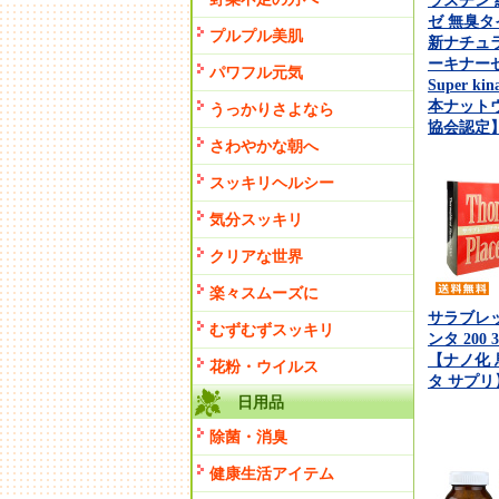
ラスチン
ゼ 無臭タ
プルプル美肌
新ナチュ
ーキナーゼII
パワフル元気
Super ki
本ナット
うっかりさよなら
協会認定
さわやかな朝へ
スッキリヘルシー
気分スッキリ
クリアな世界
楽々スムーズに
サラブレ
むずむずスッキリ
ンタ 200
【ナノ化 
花粉・ウイルス
タ サプリ】 
日用品
除菌・消臭
健康生活アイテム