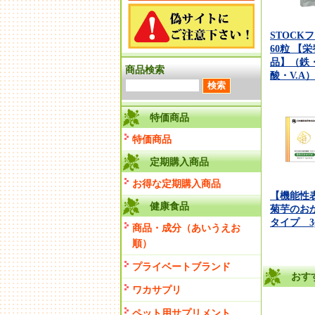
STOCK
60粒 【
品】（鉄・
商品検索
酸・V.A）
特価商品
特価商品
定期購入商品
お得な定期購入商品
【機能性
健康食品
菊芋のお
タイプ 3g
商品・成分（あいうえお
順）
プライベートブランド
おす
ワカサプリ
ペット用サプリメント