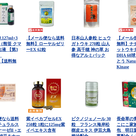
27ml×3
【メール便なら送料
日本山人参粒 ヒュウ
【メール
（熊笹 クマ
無料】ローヤルゼリ
ガトウキ 270粒 山人
無料】ナ
液 【第3
ーEX 62粒
参 高千穂 神の草 お
ットウキ
】
得なアルミパック
DHA 60
lth【送料無
とう Natur
Kinase
便なら送料
紫イペカプセルEX
ピクノジェノール 30
長命草の
チュラルス
250粒 1粒に125mg紫
粒 フランス海岸松
こにこ家族 
ーゼII +エ
イペエキス含有
樹皮エキス 伊豆大島
包 明日