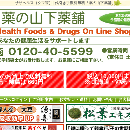
ササヘルス（クマ笹）| 代引き手数料無料「薬の山下薬舗」
以上のお買上で送料無料
税込 10,000円
・離島は 660円
※ 北海道・沖縄・
ージへログイン
｜
ご利用案内
｜
お支払い・送料
｜
お問い合せ
｜
お客