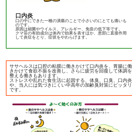
口内炎
口の中にできた一種の潰瘍のことで小さいのにとても痛いも
のです。
原因は細菌やウイルス、アレルギー、免疫の低下等です。
クマ笹の有効成分は体内で効果を表すほか、患部に直接作用
して炎症をとり、症状をやわらげます。
ササヘルスは口腔の粘膜に働きかけて口内炎を、胃腸に働
きかけて食欲不振を改善し、さらに疲労を回復して体調を
整える働きもあります。
ストレスや乱れた食生活に起因する、体臭、口臭、口内炎
や、当人には気づきにくい中高年の加齢臭対策にピッタリ
です。