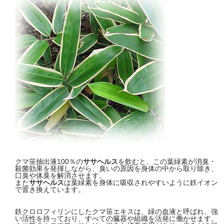
クマ笹抽出液100％の
ササヘルス
を飲むと、この葉緑素が消臭・
殺菌効果を発揮しながら、臭いの原因を身体の中から取り除き、
口臭や体臭を解消させます。
また
ササヘルス
は葉緑素を身体に吸収されやすいように鉄イオン
で置き換えています。
鉄クロロフィリンにしたクマ笹エキスは、緑の血液と呼ばれ、強
い活性を持っており、すべての臓器や組織を活発に働かせます。