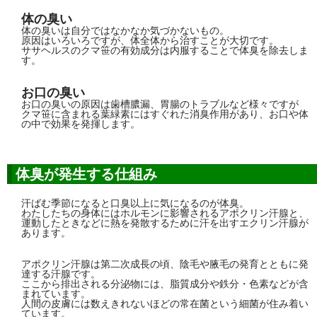
体の臭い
体の臭いは自分ではなかなか気づかないもの。
原因はいろいろですが、体全体から治すことが大切です。
ササヘルスのクマ笹の有効成分は内服することで体臭を除去しま
す。
お口の臭い
お口の臭いの原因は歯槽膿漏、胃腸のトラブルなど様々ですが
クマ笹に含まれる葉緑素にはすぐれた消臭作用があり、お口や体
の中で効果を発揮します。
体臭が発生する仕組み
汗ばむ季節になると口臭以上に気になるのが体臭。
わたしたちの身体にはホルモンに影響されるアポクリン汗腺と、
運動したときなどに熱を発散するために汗を出すエクリン汗腺が
あります。
アポクリン汗腺は第二次成長の頃、陰毛や腋毛の発育とともに発
達する汗腺です。
ここから排出される分泌物には、脂質成分や鉄分・色素などが含
まれています。
人間の皮膚には数えきれないほどの常在菌という細菌が住み着い
ています。