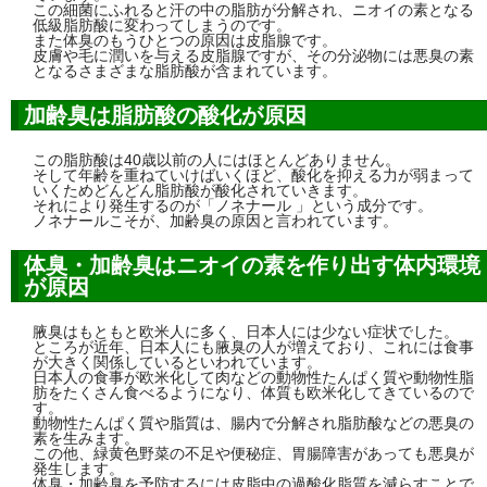
この細菌にふれると汗の中の脂肪が分解され、ニオイの素となる
低級脂肪酸に変わってしまうのです。
また体臭のもうひとつの原因は皮脂腺です。
皮膚や毛に潤いを与える皮脂腺ですが、その分泌物には悪臭の素
となるさまざまな脂肪酸が含まれています。
加齢臭は脂肪酸の酸化が原因
この脂肪酸は40歳以前の人にはほとんどありません。
そして年齢を重ねていけばいくほど、酸化を抑える力が弱まって
いくためどんどん脂肪酸が酸化されていきます。
それにより発生するのが「ノネナール 」という成分です。
ノネナールこそが、加齢臭の原因と言われています。
体臭・加齢臭はニオイの素を作り出す体内環境
が原因
腋臭はもともと欧米人に多く、日本人には少ない症状でした。
ところが近年、日本人にも腋臭の人が増えており、これには食事
が大きく関係しているといわれています。
日本人の食事が欧米化して肉などの動物性たんぱく質や動物性脂
肪をたくさん食べるようになり、体質も欧米化してきているので
す。
動物性たんぱく質や脂質は、腸内で分解され脂肪酸などの悪臭の
素を生みます。
この他、緑黄色野菜の不足や便秘症、胃腸障害があっても悪臭が
発生します。
体臭・加齢臭を予防するには皮脂中の過酸化脂質を減らすことで