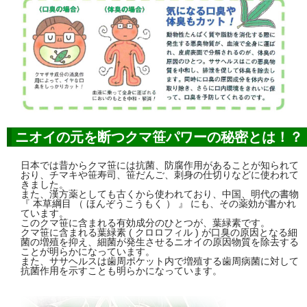
ニオイの元を断つクマ笹パワーの秘密とは！？
日本では昔からクマ笹には抗菌、防腐作用があることが知られて
おり、チマキや笹寿司、笹だんご、刺身の仕切りなどに使われて
きました。
また、漢方薬としても古くから使われており、中国、明代の書物
『 本草綱目 （ ほんぞうこうもく ） 』 にも、その薬効が書かれ
ています。
このクマ笹に含まれる有効成分のひとつが、葉緑素です。
クマ笹に含まれる葉緑素 ( クロロフィル ) が口臭の原因となる細
菌の増殖を抑え、細菌が発生させるニオイの原因物質を除去する
ことが明らかになっています。
また、ササヘルスは歯周ポケット内で増殖する歯周病菌に対して
抗菌作用を示すことも明らかになっています。