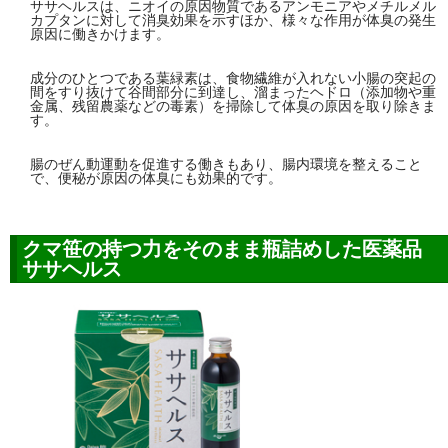
ササヘルスは、ニオイの原因物質であるアンモニアやメチルメル
カプタンに対して消臭効果を示すほか、様々な作用が体臭の発生
原因に働きかけます。
成分のひとつである葉緑素は、食物繊維が入れない小腸の突起の
間をすり抜けて谷間部分に到達し、溜まったヘドロ（添加物や重
金属、残留農薬などの毒素）を掃除して体臭の原因を取り除きま
す。
腸のぜん動運動を促進する働きもあり、腸内環境を整えること
で、便秘が原因の体臭にも効果的です。
クマ笹の持つ力をそのまま瓶詰めした医薬品
ササヘルス