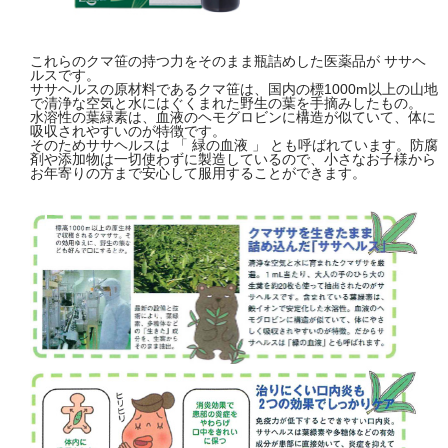
これらのクマ笹の持つ力をそのまま瓶詰めした医薬品が ササヘ
ルスです。
ササヘルスの原材料であるクマ笹は、国内の標1000m以上の山地
で清浄な空気と水にはぐくまれた野生の葉を手摘みしたもの。
水溶性の葉緑素は、血液のヘモグロビンに構造が似ていて、体に
吸収されやすいのが特徴です。
そのためササヘルスは 「 緑の血液 」 とも呼ばれています。防腐
剤や添加物は一切使わずに製造しているので、小さなお子様から
お年寄りの方まで安心して服用することができます。