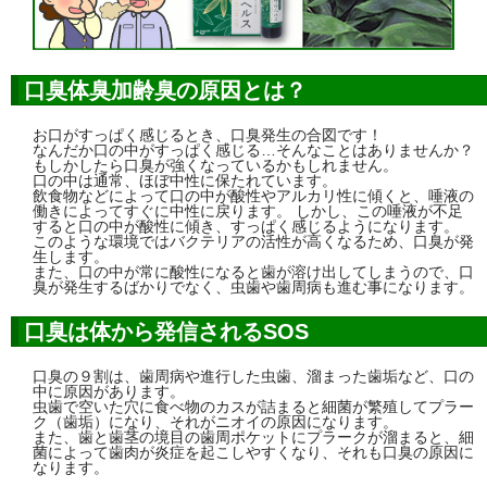
口臭体臭加齢臭の原因とは？
お口がすっぱく感じるとき、口臭発生の合図です！
なんだか口の中がすっぱく感じる…そんなことはありませんか？
もしかしたら口臭が強くなっているかもしれません。
口の中は通常、ほぼ中性に保たれています。
飲食物などによって口の中が酸性やアルカリ性に傾くと、唾液の
働きによってすぐに中性に戻ります。 しかし、この唾液が不足
すると口の中が酸性に傾き、すっぱく感じるようになります。
このような環境ではバクテリアの活性が高くなるため、口臭が発
生します。
また、口の中が常に酸性になると歯が溶け出してしまうので、口
臭が発生するばかりでなく、虫歯や歯周病も進む事になります。
口臭は体から発信されるSOS
口臭の９割は、歯周病や進行した虫歯、溜まった歯垢など、口の
中に原因があります。
虫歯で空いた穴に食べ物のカスが詰まると細菌が繁殖してプラー
ク（歯垢）になり、それがニオイの原因になります。
また、歯と歯茎の境目の歯周ポケットにプラークが溜まると、細
菌によって歯肉が炎症を起こしやすくなり、それも口臭の原因に
なります。