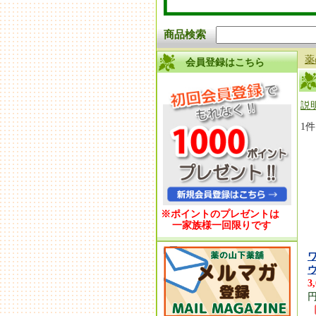
商品検索
薬
会員登録はこちら
説
1
※ポイントのプレゼントは
一家族様一回限りです
ウ
3
円