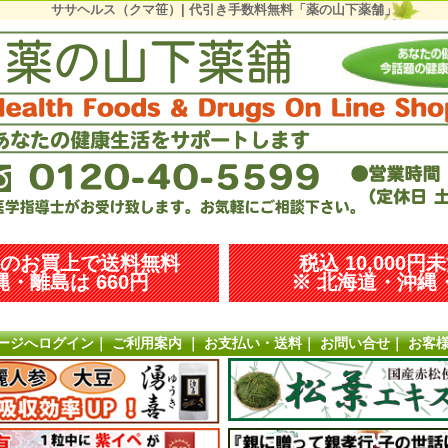
ササヘルス（クマ笹）| 代引き手数料無料「薬の山下薬舗」
以上のお買上で送料無料
税込 10,000円
・離島は 660円
※ 北海道・沖縄・
ージへログイン
｜
ご利用案内
｜
お支払い・送料
｜
お問い合せ
｜
お客