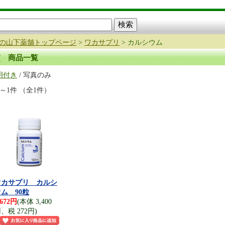
の山下薬舗トップページ
>
ワカサプリ
> カルシウム
商品一覧
明付き
/ 写真のみ
件～1件 （全1件）
ワカサプリ カルシ
ム 90粒
,672円
(本体 3,400
、税 272円)