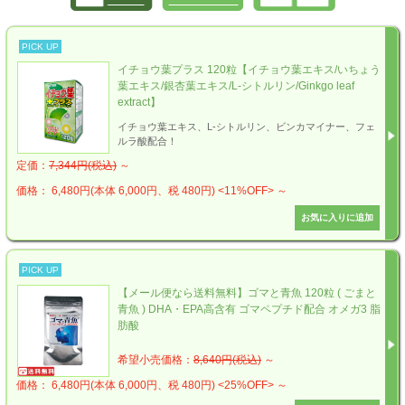
PICK UP
イチョウ葉プラス 120粒【イチョウ葉エキス/いちょう
葉エキス/銀杏葉エキス/L-シトルリン/Ginkgo leaf
extract】
イチョウ葉エキス、L-シトルリン、ビンカマイナー、フェ
ルラ酸配合！
定価：
7,344円(税込)
～
価格： 6,480円(本体 6,000円、税 480円)
<11%OFF>
～
PICK UP
【メール便なら送料無料】ゴマと青魚 120粒 ( ごまと
青魚 ) DHA・EPA高含有 ゴマペプチド配合 オメガ3 脂
肪酸
希望小売価格：
8,640円(税込)
～
価格： 6,480円(本体 6,000円、税 480円)
<25%OFF>
～