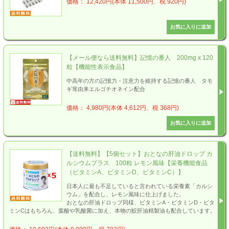
価格： 12,420円(本体 11,500円、税 920円)
【メール便なら送料無料】記憶の番人 200mg x 120
粒【機能性表示食品】
中高年の方の記憶力・注意力を維持する記憶の番人 タモ
ギ茸由来エルゴチオネイン配合
価格： 4,980円(本体 4,612円、税 368円)
【送料無料】【5個セット】おとなの肝油ドロップ カ
ルシウムプラス 100粒 レモン風味【栄養機能食品
（ビタミンA、ビタミンD、ビタミンC）】
日本人に最も不足していると言われている栄養素「カルシ
ウム」を配合し、レモン風味に仕上げました。
おとなの肝油ドロップ同様、ビタミンA・ビタミンD・ビタ
ミンCはもちろん、葉酸や乳酸菌に加え、本物の鮫肝油精製油も配合しています。