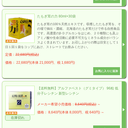
たもぎ茸の力 80ml×30袋
たもぎ茸の100％天然エキスです。収穫したたもぎ茸を、そ
の場で抽出・濃縮。 北海道のたもぎ茸だけで作る自然食品
です。高濃度のβ-Ｄグルカンをはじめ、２０種類にも及ぶ
アミノ酸や生命活動に必要不可欠なミネラル成分がバラン
スよく含まれています。お召し上がりの際は目安として１
日１回１袋をコップにあけ、ストレートでお飲みください。
定価：
22,680円(税込)
価格： 22,680円(本体 21,000円、税 1,680円)
【送料無料】アルファベスト（グミタイプ） 96粒 低
分子レシチン 新型レシチン
メーカー希望小売価格：
8,640円(税込)
～
価格： 8,640円(本体 8,000円、税 640円)
～
在庫切れ