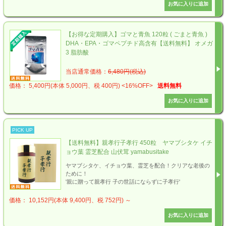
【お得な定期購入】ゴマと青魚 120粒 ( ごまと青魚 )
DHA・EPA・ゴマペプチド高含有【送料無料】 オメガ
3 脂肪酸
当店通常価格：
6,480円(税込)
価格： 5,400円(本体 5,000円、税 400円)
<16%OFF>
送料無料
PICK UP
【送料無料】親孝行子孝行 450粒 ヤマブシタケ イチ
ョウ葉 霊芝配合 山伏茸 yamabusitake
ヤマブシタケ、イチョウ葉、霊芝を配合！クリアな老後の
ために！
'親に贈って親孝行 子の世話にならずに子孝行'
価格： 10,152円(本体 9,400円、税 752円)
～