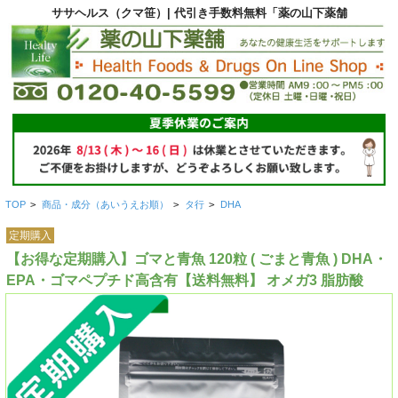
ササヘルス（クマ笹）| 代引き手数料無料「薬の山下薬舗
TOP
>
商品・成分（あいうえお順）
>
タ行
>
DHA
定期購入
【お得な定期購入】ゴマと青魚 120粒 ( ごまと青魚 ) DHA・
EPA・ゴマペプチド高含有【送料無料】 オメガ3 脂肪酸