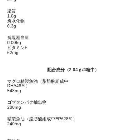
脂質
1.0g
炭水化物
0.3g
食塩相当量
0.005g
ビタミンE
62mg
配合成分（2.04ｇ/4粒中）
マグロ精製魚油（脂肪酸組成中
DHA46％）
548mg
ゴマタンパク抽出物
280mg
精製魚油（脂肪酸組成中EPA28％）
240mg