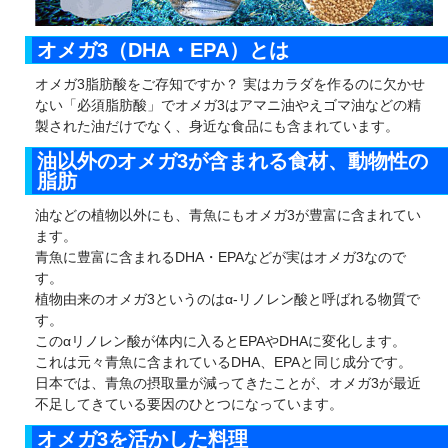
DHA・EPA・ゴマペプチドの含有量が違います！
オメガ3（DHA・EPA）とは
オメガ3脂肪酸をご存知ですか？ 実はカラダを作るのに欠かせ
ない「必須脂肪酸」でオメガ3はアマニ油やえゴマ油などの精
製された油だけでなく、身近な食品にも含まれています。
油以外のオメガ3が含まれる食材、動物性の
脂肪
油などの植物以外にも、青魚にもオメガ3が豊富に含まれてい
ます。
青魚に豊富に含まれるDHA・EPAなどが実はオメガ3なので
す。
植物由来のオメガ3というのはα-リノレン酸と呼ばれる物質で
す。
このαリノレン酸が体内に入るとEPAやDHAに変化します。
これは元々青魚に含まれているDHA、EPAと同じ成分です。
日本では、青魚の摂取量が減ってきたことが、オメガ3が最近
不足してきている要因のひとつになっています。
オメガ3を活かした料理