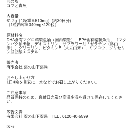
商品名
ゴマと青魚
内容量
61.2g［1粒重量510mg］(約30日分)
（1粒内容量340mg×120粒）
原材料名
DHA含有マグロ精製魚油（国内製造）、EPA含有精製魚油、ゴマタ
ンパク抽出物、デキストリン、サフラワー油 / ゼラチン（豚由
来）、グリセリン、ビタミンE（大豆由来）、ミツロウ、グリセリ
ン脂肪酸エステル
販売者
有限会社 薬の山下薬局
お召し上がり方
1日4粒を目安に、水などでお召し上がりください。
ご注意事項
品質保持のため、直射日光及び高温多湿を避けて保存してくださ
い。
広告文責
有限会社 薬の山下薬局 TEL : 0120-40-5599
区分