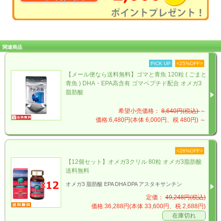
関連商品
PICK UP
<25%OFF>
【メール便なら送料無料】ゴマと青魚 120粒 ( ごまと
青魚 ) DHA・EPA高含有 ゴマペプチド配合 オメガ3
脂肪酸
希望小売価格：
8,640円(税込)
～
価格:6,480円(本体 6,000円、税 480円)
～
<26%OFF>
【12個セット】オメガ3クリル 80粒 オメガ3脂肪酸
送料無料
オメガ3 脂肪酸 EPA DHA DPA アスタキサンチン
定価：
49,248円(税込)
価格:36,288円(本体 33,600円、税 2,688円)
在庫切れ