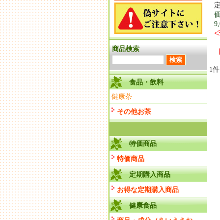
定
価
9
<
商品検索
1
食品・飲料
健康茶
その他お茶
特価商品
特価商品
定期購入商品
お得な定期購入商品
健康食品