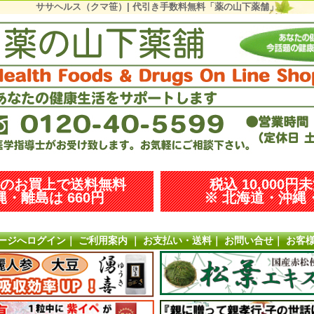
ササヘルス（クマ笹）| 代引き手数料無料「薬の山下薬舗」
以上のお買上で送料無料
税込 10,000円
・離島は 660円
※ 北海道・沖縄・
ージへログイン
｜
ご利用案内
｜
お支払い・送料
｜
お問い合せ
｜
お客