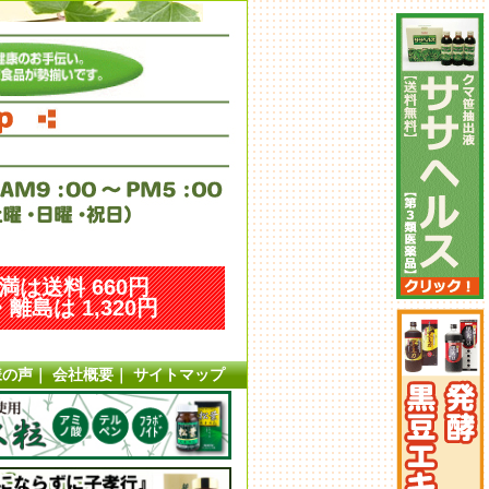
未満は送料 660円
離島は 1,320円
様の声
｜
会社概要
｜
サイトマップ