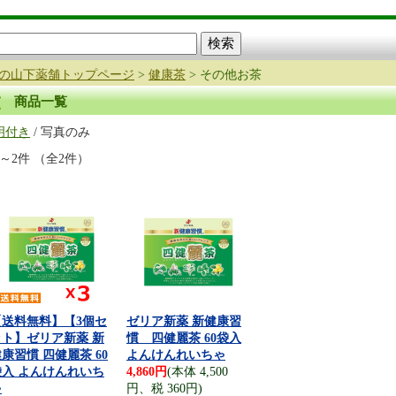
の山下薬舗トップページ
>
健康茶
> その他お茶
商品一覧
明付き
/ 写真のみ
件～2件 （全2件）
【送料無料】【3個セ
ゼリア新薬 新健康習
ット】ゼリア新薬 新
慣 四健麗茶 60袋入
康習慣 四健麗茶 60
よんけんれいちゃ
袋入 よんけんれいち
4,860円
(本体 4,500
ゃ
円、税 360円)