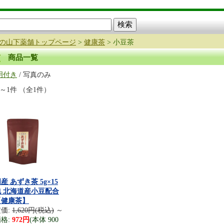
の山下薬舗トップページ
>
健康茶
> 小豆茶
商品一覧
明付き
/ 写真のみ
件～1件 （全1件）
産 あずき茶 5g×15
包 北海道産小豆配合
【健康茶】
価:
1,620円(税込)
～
格:
972円
(本体 900