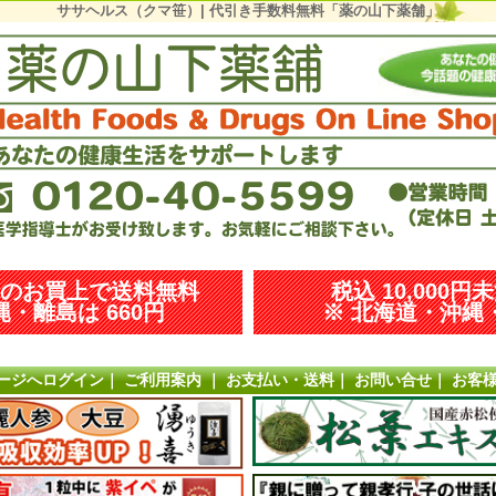
ササヘルス（クマ笹）| 代引き手数料無料「薬の山下薬舗」
以上のお買上で送料無料
税込 10,000円
・離島は 660円
※ 北海道・沖縄・
ージへログイン
｜
ご利用案内
｜
お支払い・送料
｜
お問い合せ
｜
お客