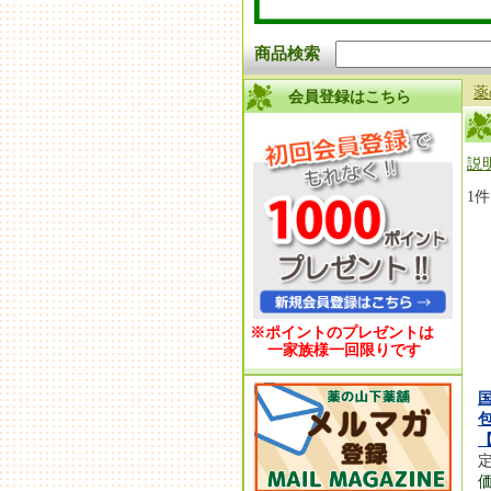
商品検索
薬
会員登録はこちら
説
1
※ポイントのプレゼントは
一家族様一回限りです
国
定
価