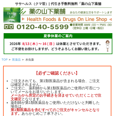
ササヘルス（クマ笹）| 代引き手数料無料「薬の山下薬舗
TOP
>
医薬品
>
水虫薬
【必ずご確認ください】
ご注文されても、第1類医薬品が含まれる場合、ご注文
は確定されません。
ご注文に、薬剤師から第1類医薬品のご使用の可否につ
いてメールをお送りいたします。
メールから所定のお手続きを済ませていただくことで注
文確定
となります。
薬剤師が第1類医薬品をご使用いただけないと判断した
場合は、
第1類医薬品を含むすべてのご注文がキャンセルとなり
ます。
あらかじめご了承下さい。