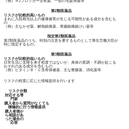
（例）Ｈ2ブロッカー含有薬、一部の毛髪用薬等
第2類医薬品
リスクが比較的高いもの
まれに入院相当以上の健康被害が生じる可能性がある成分を含むも
の
（例）主なかぜ薬、解熱鎮痛薬、胃腸鎮痛鎮けい薬等
指定第2類医薬品
第2類医薬品のうち、特別の注意を要するものとして厚生労働大臣が
特に指定するもの。
第3類医薬品
リスクが比較的低いもの
日常生活に支障を来す程度ではないが、身体の変調・不調が起こる
おそれのある成分を含むもの
（例）ビタミンＢ・Ｃ含有保健薬、主な整腸薬、消化薬等
リスクの程度に応じた情報提供を行います
リスク分類
対応する専
門家
購入者から質問がなくても
積極的に行う情報提供
購入者側か
ら相談があ
った場合の
応答