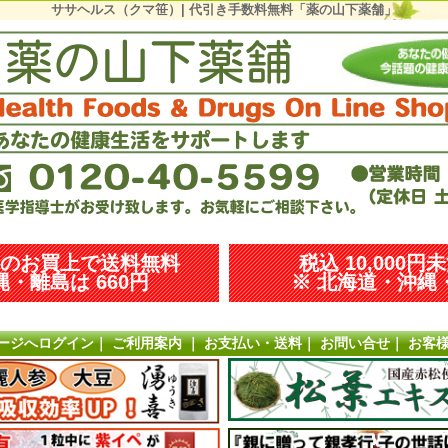
ササヘルス（クマ笹）| 代引き手数料無料「薬の山下薬舗」
以上のお買上で送料無料
税込 10,000円
・離島は 660円
※ 北海道・沖縄・
ージへログイン
｜
ご利用案内
｜
お支払い・送料
｜
お問い合せ
｜
お客