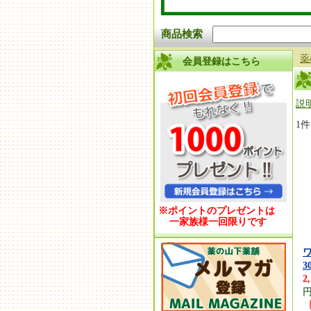
商品検索
薬
会員登録はこちら
説
1
※ポイントのプレゼントは
一家族様一回限りです
3
2
円