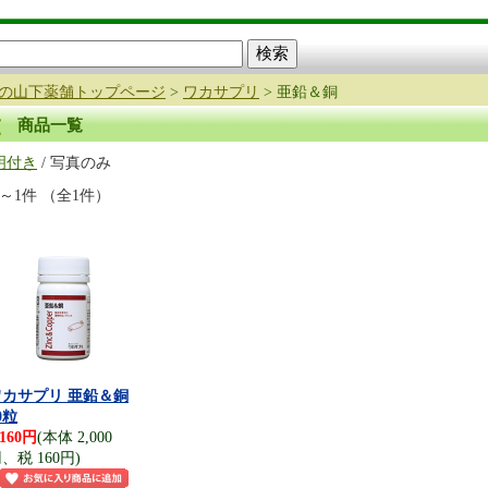
の山下薬舗トップページ
>
ワカサプリ
> 亜鉛＆銅
商品一覧
明付き
/ 写真のみ
件～1件 （全1件）
ワカサプリ 亜鉛＆銅
0粒
,160円
(本体 2,000
、税 160円)