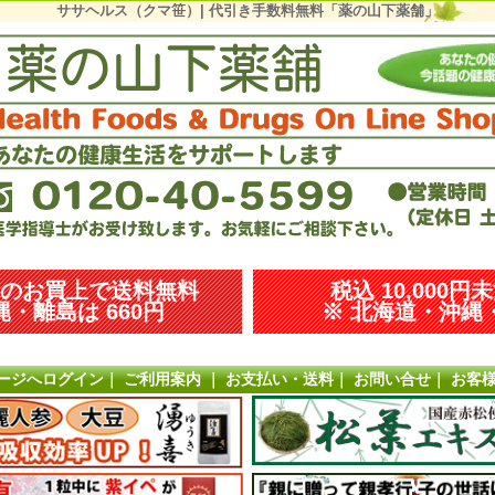
ササヘルス（クマ笹）| 代引き手数料無料「薬の山下薬舗」
以上のお買上で送料無料
税込 10,000円
・離島は 660円
※ 北海道・沖縄・
ージへログイン
｜
ご利用案内
｜
お支払い・送料
｜
お問い合せ
｜
お客