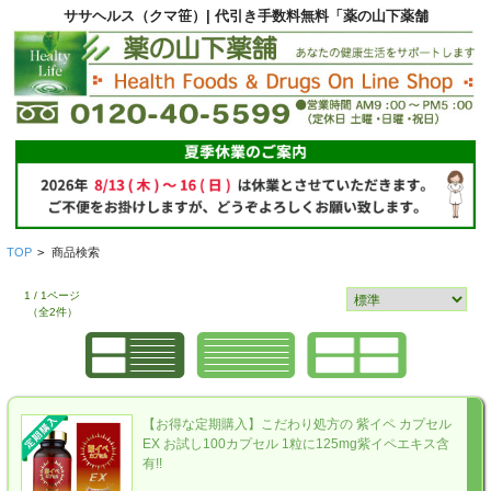
ササヘルス（クマ笹）| 代引き手数料無料「薬の山下薬舗
TOP
>
商品検索
1 / 1ページ
（全2件）
【お得な定期購入】こだわり処方の 紫イペ カプセル
EX お試し100カプセル 1粒に125mg紫イペエキス含
有!!