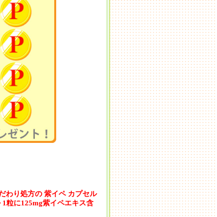
だわり処方の 紫イペ カプセル
ル 1粒に125mg紫イペエキス含