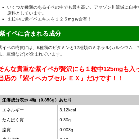
いくつか種類のあるイペの中でも最も高い、アマゾン川流域に自生
原料としています。
１粒中に紫イペエキスを１２５mgも含有！
紫イペに含まれる成分
紫イペの樹皮には、6種類のビタミンと12種類のミネラル(カルシウム
鉄、亜鉛など)が含まれています。
そんな貴重な紫イペが贅沢にも１粒中125mgも入
当店の『
紫イペカプセル ＥＸ
』だけです！！
栄養成分表示 4粒（0.856g）あたり
エネルギー
3.12kcal
たんぱく質
0.30g
脂質
0.003g