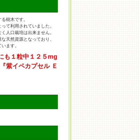
する樹木です。
よって利用されていました。
なく人口栽培は出来ません。
重な天然資源となっており、
ています。
にも１粒中１２５mg
『
紫イペカプセル Ｅ