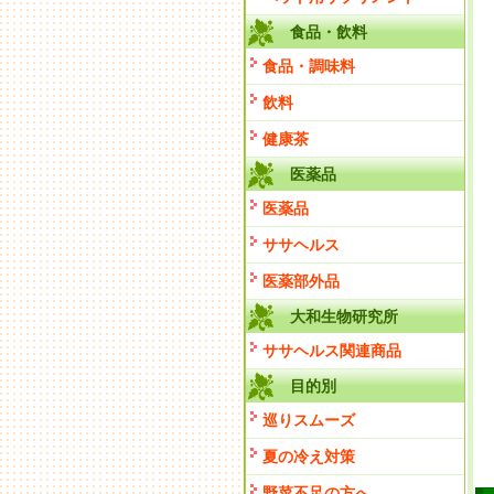
食品・飲料
食品・調味料
飲料
健康茶
医薬品
医薬品
ササヘルス
医薬部外品
大和生物研究所
ササヘルス関連商品
目的別
巡りスムーズ
夏の冷え対策
野菜不足の方へ