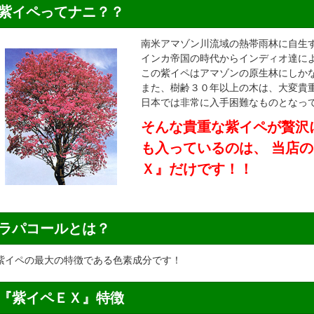
紫イペってナニ？？
南米アマゾン川流域の熱帯雨林に自生
インカ帝国の時代からインディオ達に
この紫イペはアマゾンの原生林にしか
また、樹齢３０年以上の木は、大変貴
日本では非常に入手困難なものとなっ
そんな貴重な紫イペが贅沢
も入っているのは、 当店の
Ｘ
』だけです！！
ラパコールとは？
紫イペの最大の特徴である色素成分です！
『紫イペＥＸ』特徴