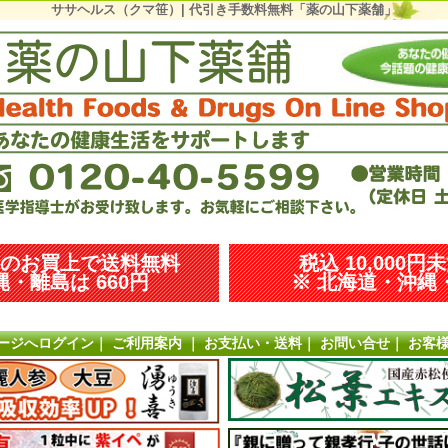
ササヘルス（クマ笹）| 代引き手数料無料「薬の山下薬舗」
以上のお買上で送料無料
税込 10,000円
・離島は 660円
※ 北海道・沖縄・
ージへログイン
｜
ご利用案内
｜
お支払い・送料
｜
お問い合せ
｜
お客