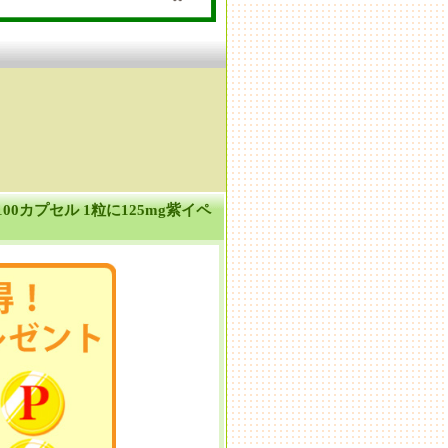
0カプセル 1粒に125mg紫イペ