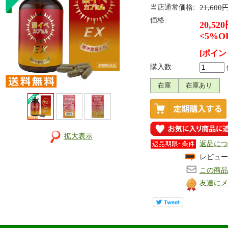
当店通常価格:
21,600
価格:
20,52
<5%O
[ポイン
購入数:
在庫
在庫あり
拡大表示
返品につ
レビュー
この商品
友達にメ