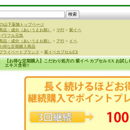
の山下薬舗トップページ
商品・成分（あいうえお順）
>
マ行
>
紫イペ
パワフル元気
商品・成分（あいうえお順）
>
ア行
>
イペ
お得な定期購入商品
プライベートブランド
>
紫イペカプセルEX
【お得な定期購入】こだわり処方の 紫イペ カプセル EX お試し10
エキス含有!!