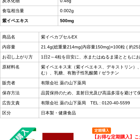
炭水化物
0.48g
食塩相当量
0.002g
紫イペエキス
500mg
商品名
紫イペカプセルEX
内容量
21.4g(総重量214mg(内容量150mg)×100粒 ( 約2
お召し上がり方
1日2～4粒を目安に、水またはぬるま湯とともに
原材料名
紫イペエキス末（紫イペエキス、デキストリン）
む）、乳糖、有胞子性乳酸菌 / ゼラチン
販売者
有限会社 薬の山下薬局
保存方法
品質保持のため、直射日光及び高温多湿を避けて
広告文責
有限会社 薬の山下薬局 TEL : 0120-40-5599
区分
日本製・健康食品
【お得な定期購入】こ