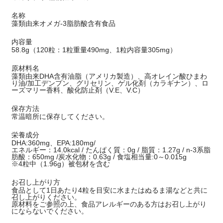
名称
藻類由来オメガ-3脂肪酸含有食品
内容量
58.8g（120粒：1粒重量490mg、1粒内容量305mg）
原材料名
藻類由来DHA含有油脂（アメリカ製造）、高オレイン酸ひまわ
り油/加工デンプン、グリセリン、ゲル化剤（カラギナン）、ロ
ーズマリー香料、酸化防止剤（V.E、V.C）
保存方法
常温暗所に保存してください。
栄養成分
DHA:360mg、EPA:180mg/
エネルギー：14.0kcal / たんぱく質：0g / 脂質：1.27g / n-3系脂
肪酸：650mg /炭水化物：0.63g / 食塩相当量:0～0.015g
※4粒中（1.96g）被包材を含む
お召し上がり方
食品として1日あたり4粒を目安に水またはぬるま湯などと共に
召し上がりください。
原材料をご参照の上、食品アレルギーのある方はお召し上がり
にならないでください。