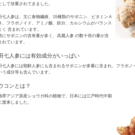
として珍重されてきました。
田七人参は、主に食物繊維、15種類のサポニン、ビタミンＡ
Ｂ、フラボノイド、アミノ酸、鉄分、カルシウムがバランス
よく 含まれています。
特にサポニンの含有量が多く、高麗人参 の数十倍の量が含
まれています。
■田七人参には有効成分がいっぱい
田七人参には朝鮮人参にも含まれるサポニンが多量に含まれ、フラボノ
いう成分等も含んでいます。
ウコンとは？
熱帯アジア原産ショウガ科の植物で、日本には江戸時代中期
に渡来しました。