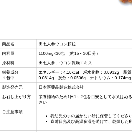
商品名
田七人参ウコン顆粒
内容量
1100mg×30包 （約15～30日分）
原材料
田七人参、ウコン乾燥エキス
栄養成分
エネルギー：4.18kcal 炭水化物：0.8932g 脂
１包中
0.0814g 灰分：0.0506g ナトリウム：0.174mg
製造発売元
日本医薬品製造株式会社
お召し上がり方
栄養補給のため1日1～2包を目安として水又はぬ
さい
ご注意事項
乳幼児の手の届かない所に保管してくださ
直射日光及び高温多湿を避けて、乾燥した