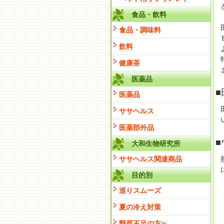
食品・飲料
食品・調味料
飲料
健康茶
医薬品
医薬品
ササヘルス
医薬部外品
■
大和生物研究所
ササヘルス関連商品
目的別
巡りスムーズ
夏の冷え対策
野菜不足の方へ