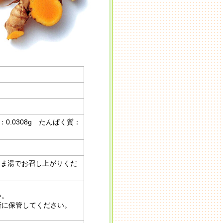
質：0.0308g たんぱく質：
るま湯でお召し上がりくだ
い。
所に保管してください。