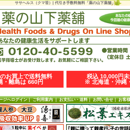
ササヘルス（クマ笹）| 代引き手数料無料「薬の山下薬舗」
以上のお買上で送料無料
税込 10,000円
・離島は 660円
※ 北海道・沖縄・
ージへログイン
｜
ご利用案内
｜
お支払い・送料
｜
お問い合せ
｜
お客