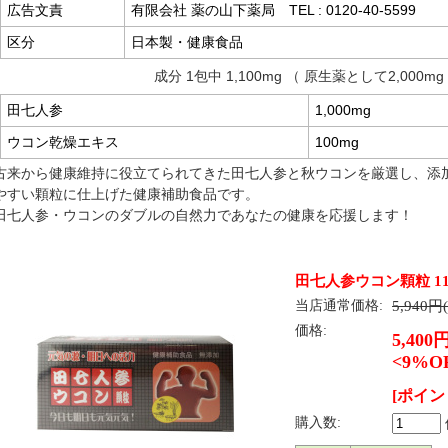
広告文責
有限会社 薬の山下薬局 TEL : 0120-40-5599
区分
日本製・健康食品
成分 1包中 1,100mg （ 原生薬として2,000mg
田七人参
1,000mg
ウコン乾燥エキス
100mg
古来から健康維持に役立てられてきた田七人参と秋ウコンを厳選し、添
やすい顆粒に仕上げた健康補助食品です。
田七人参・ウコンのダブルの自然力であなたの健康を応援します！
田七人参ウコン顆粒 110
当店通常価格:
5,940円
価格:
5,400
<9%O
[ポイン
購入数: