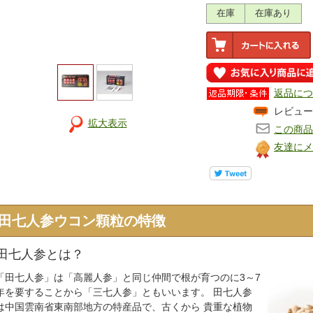
在庫
在庫あり
返品につ
レビュー
拡大表示
この商品
友達にメ
田七人参ウコン顆粒の特徴
■田七人参とは？
「田七人参」は「高麗人参」と同じ仲間で根が育つのに3～7
年を要することから「三七人参」ともいいます。 田七人参
は中国雲南省東南部地方の特産品で、古くから 貴重な植物