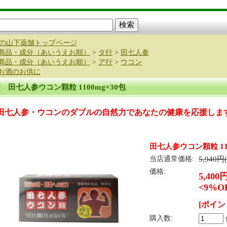
の山下薬舗トップページ
商品・成分（あいうえお順）
>
タ行
>
田七人参
商品・成分（あいうえお順）
>
ア行
>
ウコン
お酒のお供に
田七人参ウコン顆粒 1100mg×30包
田七人参・ウコンのダブルの自然力であなたの健康を応援しま
田七人参ウコン顆粒 110
当店通常価格:
5,940円
価格:
5,400
<9%O
[ポイン
購入数: