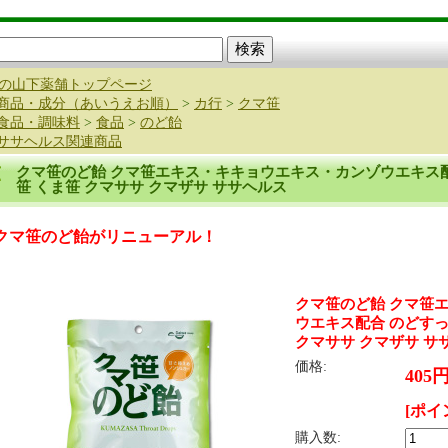
の山下薬舗トップページ
商品・成分（あいうえお順）
>
カ行
>
クマ笹
食品・調味料
>
食品
>
のど飴
ササヘルス関連商品
クマ笹のど飴 クマ笹エキス・キキョウエキス・カンゾウエキス配
笹 くま笹 クマササ クマザサ ササヘルス
クマ笹のど飴がリニューアル！
クマ笹のど飴 クマ笹
ウエキス配合 のどすっ
クマササ クマザサ サ
価格:
405
[ポイ
購入数: