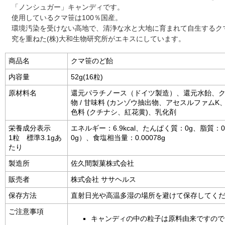
「ノンシュガー」キャンディです。
使用しているクマ笹は100％国産。
環境汚染を受けない高地で、清浄な水と大地に育まれて自生するク
究を重ねた(株)大和生物研究所がエキスにしています。
商品名
クマ笹のど飴
内容量
52g(16粒)
原材料名
還元パラチノース（ドイツ製造）、還元水飴、
物 / 甘味料 (カンゾウ抽出物、アセスルファム
色料 (クチナシ、紅花黄)、乳化剤
栄養成分表示
エネルギー：6.9kcal、たんぱく質：0g、脂質：
1粒 標準3.1gあ
0g）、食塩相当量：0.00078g
たり
製造所
佐久間製菓株式会社
販売者
株式会社 ササヘルス
保存方法
直射日光や高温多湿の場所を避けて保存してく
ご注意事項
キャンディの中の粒子は原料由来ですので