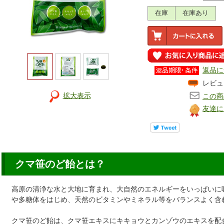
在庫
在庫あり
返品に
レビュ
拡大表示
この商
友達に
クマ笹のど飴とは？
高原の清浄な水と大地に育まれ、大自然のエネルギーをいっぱいに
や多糖体をはじめ、天然のビタミンやミネラル等をバランスよく含
クマ笹のど飴は、クマ笹エキスにキキョウとカンゾウのエキスを配