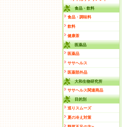
食品・飲料
食品・調味料
飲料
健康茶
医薬品
医薬品
ササヘルス
医薬部外品
大和生物研究所
ササヘルス関連商品
目的別
巡りスムーズ
夏の冷え対策
野菜不足の方へ