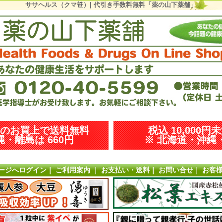
ササヘルス（クマ笹）| 代引き手数料無料「薬の山下薬舗」
以上のお買上で送料無料
税込 10,000円
・離島は 660円
※ 北海道・沖縄・
ージへログイン
｜
ご利用案内
｜
お支払い・送料
｜
お問い合せ
｜
お客