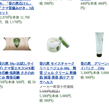
10」「笹の恵石けん」
税 398円)
440円(本体 400円、
「クマ笹歯みがき」3点
円)
セット
12,870円(本体 11,700
円、税 1,170円)
笹の恵 10g (お試しサイ
笹の恵 モイスチャーク
笹の恵 グリーン
ズ) クマ笹エキス54％配
リーミージェル 60g 熊
イパック 250g
合石鹸 低刺激 ささのめ
笹 ジェル クリーム 乾燥
3,300円(本体 3,0
ぐみ 熊笹石鹸
肌 保湿 美容 肌ケア サ
税 300円)
550円(本体 500円、税 50
サヘルス
円)
メーカー希望小売価格:
5,500円(税込)
5,500円(本体 5,000円、
税 500円)