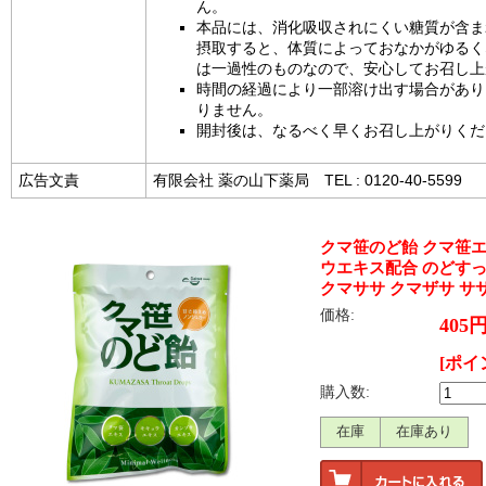
ん。
本品には、消化吸収されにくい糖質が含ま
摂取すると、体質によっておなかがゆるく
は一過性のものなので、安心してお召し上
時間の経過により一部溶け出す場合があり
りません。
開封後は、なるべく早くお召し上がりくだ
広告文責
有限会社 薬の山下薬局 TEL : 0120-40-5599
クマ笹のど飴 クマ笹
ウエキス配合 のどすっ
クマササ クマザサ サ
価格:
405
[ポイ
購入数:
在庫
在庫あり