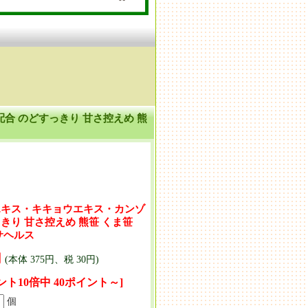
合 のどすっきり 甘さ控えめ 熊
エキス・キキョウエキス・カンゾ
きり 甘さ控えめ 熊笹 くま笹
サヘルス
円
(本体 375円、税 30円)
ント10倍中 40ポイント～]
個