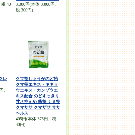
税 40
3,300円(本体 3,000円、
税 300円)
クレ
クマ笹しょうがのど飴
クマ笹エキス・キキョ
00円、
ウエキス・カンゾウエ
キス配合 のどすっきり
甘さ控えめ 熊笹 くま笹
クマササ クマザサ ササ
ヘルス
405円(本体 375円、税
30円)