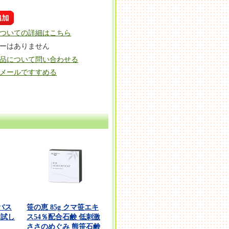
ついての詳細はこちら
ーはありません
品について問い合わせる
メールですすめる
バス
笹の恵 85g クマ笹エキ
お試し
ス54％配合石鹸 低刺激
ささのめぐみ 熊笹石鹸