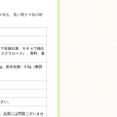
マ笹を、長い間クマ笹の研
クマ笹抽出液、キキョウ抽出
K、スクラロース）、香料、着
0g、炭水化物：3.0g（糖質
ださい。
、品質には問題ございませ