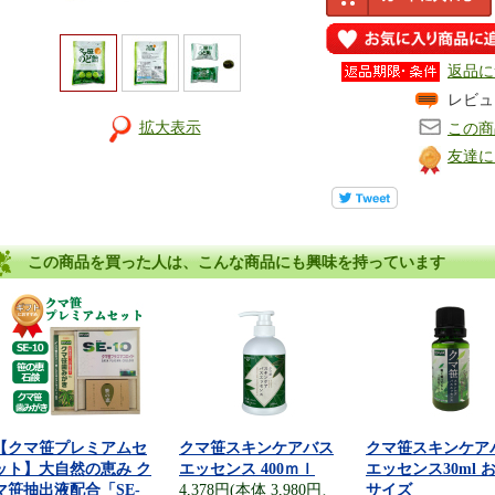
返品に
レビュ
拡大表示
この商
友達に
この商品を買った人は、こんな商品にも興味を持っています
【クマ笹プレミアムセ
クマ笹スキンケアバス
クマ笹スキンケア
ット】大自然の恵み ク
エッセンス 400ｍｌ
エッセンス30ml 
マ笹抽出液配合「SE-
4,378円(本体 3,980円、
サイズ