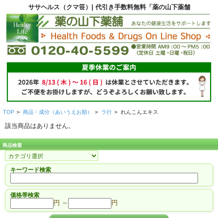
ササヘルス（クマ笹）| 代引き手数料無料「薬の山下薬舗
TOP
>
商品・成分（あいうえお順）
>
ラ行
>
れんこんエキス
該当商品はありません。
商品検索
キーワード検索
価格帯検索
円 ～
円